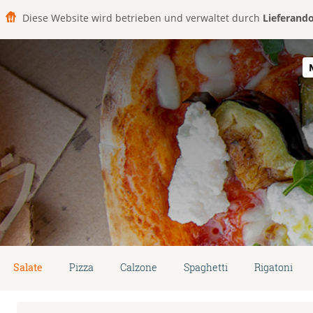
Diese Website wird betrieben und verwaltet durch
Lieferand
Salate
Pizza
Calzone
Spaghetti
Rigatoni