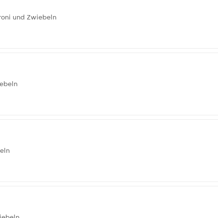
roni und Zwiebeln
iebeln
eln
iebeln