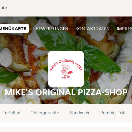
o.de
MENÜKARTE
BEWERTUNGEN
KONTAKTDATEN
IMPRE
MIKE'S ORIGINAL PIZZA-SHOP
Tortellini
Tellergerichte
Sandwich
Pommes frites